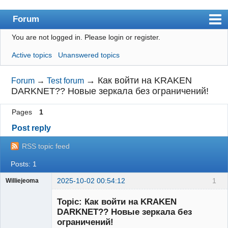
Forum
You are not logged in.
Please login or register.
Index
Active topics
Unanswered topics
User list
Search
→
Как войти на KRAKEN
Forum
→
Test forum
DARKNET?? Новые зеркала без ограничений!
Register
Pages
1
Login
Post reply
RSS topic feed
Posts: 1
2025-10-02 00:54:12
1
Williejeoma
sterile insect
radiation face
Topic: Как войти на KRAKEN
mask
DARKNET?? Новые зеркала без
ограничений!