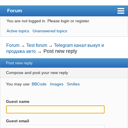
Forum
You are not logged in.
Please login or register.
Index
Active topics
Unanswered topics
User list
Search
Forum
→
Test forum
→
Telegram канал выкуп и
→
Post new reply
продажа авто
Register
Post new reply
Login
Compose and post your new reply
You may use:
BBCode
Images
Smilies
Guest name
Guest email